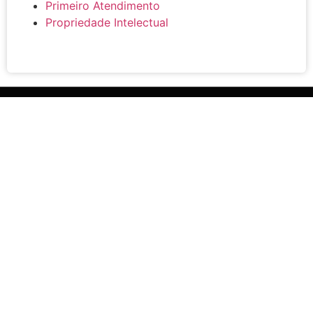
Primeiro Atendimento
Propriedade Intelectual
BLOG
ATENDIMENTO
pauloabreuadv@gmail.com
(21) 98888-6221