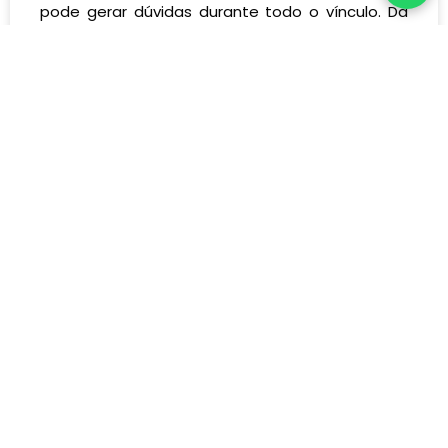
pode gerar dúvidas durante todo o vínculo. Da
mesma forma, um desligamento
CONTINUE LENDO
Categorias
Bancário
Condomínios
Direito Administrativo
Direito Criminal
Direito da Saúde
Direito das Sucessões
Direito de Família
Direito de Trânsito
Direito do Consumidor