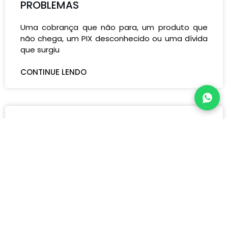
PROBLEMAS
Uma cobrança que não para, um produto que
não chega, um PIX desconhecido ou uma dívida
que surgiu
CONTINUE LENDO
Categorias
Bancário
Condomínios
Direito Administrativo
Direito Criminal
Direito da Saúde
Direito das Sucessões
Direito de Família